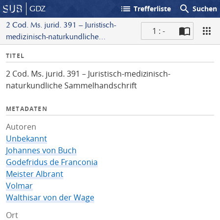
list
search
GDZ
Trefferliste
Suchen
2 Cod. Ms. jurid. 391 – Juristisch-
1 : -
medizinisch-naturkundliche
S
Sammelhandschrift
I
TITEL
c
n
a
2 Cod. Ms. jurid. 391 – Juristisch-medizinisch-
f
n
naturkundliche Sammelhandschrift
o
METADATEN
Autoren
Unbekannt
Johannes von Buch
Godefridus de Franconia
Meister Albrant
Volmar
Walthisar von der Wage
Ort