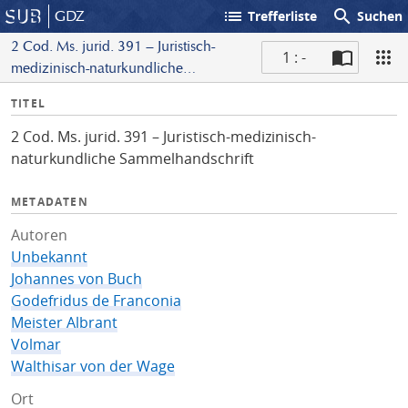
list
search
GDZ
Trefferliste
Suchen
2 Cod. Ms. jurid. 391 – Juristisch-
1 : -
medizinisch-naturkundliche
S
Sammelhandschrift
I
TITEL
c
n
a
2 Cod. Ms. jurid. 391 – Juristisch-medizinisch-
f
n
naturkundliche Sammelhandschrift
o
METADATEN
Autoren
Unbekannt
Johannes von Buch
Godefridus de Franconia
Meister Albrant
Volmar
Walthisar von der Wage
Ort