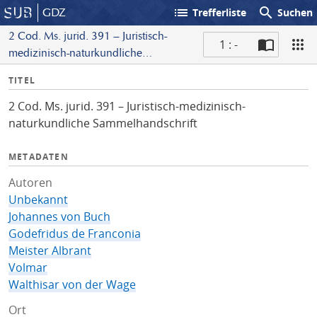
list
search
GDZ
Trefferliste
Suchen
2 Cod. Ms. jurid. 391 – Juristisch-
1 : -
medizinisch-naturkundliche
S
Sammelhandschrift
I
TITEL
c
n
a
2 Cod. Ms. jurid. 391 – Juristisch-medizinisch-
f
n
naturkundliche Sammelhandschrift
o
METADATEN
Autoren
Unbekannt
Johannes von Buch
Godefridus de Franconia
Meister Albrant
Volmar
Walthisar von der Wage
Ort