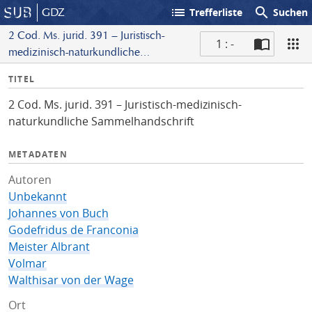
list
search
GDZ
Trefferliste
Suchen
2 Cod. Ms. jurid. 391 – Juristisch-
1 : -
medizinisch-naturkundliche
S
Sammelhandschrift
I
TITEL
c
n
a
2 Cod. Ms. jurid. 391 – Juristisch-medizinisch-
f
n
naturkundliche Sammelhandschrift
o
METADATEN
Autoren
Unbekannt
Johannes von Buch
Godefridus de Franconia
Meister Albrant
Volmar
Walthisar von der Wage
Ort