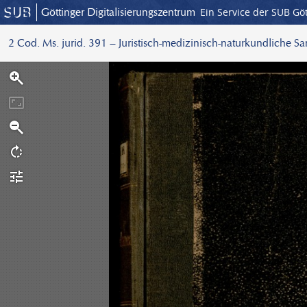
Göttinger Digitalisierungszentrum
Ein Service der SUB Gö
2 Cod. Ms. jurid. 391 – Juristisch-medizinisch-naturkundliche S
S
c
a
n