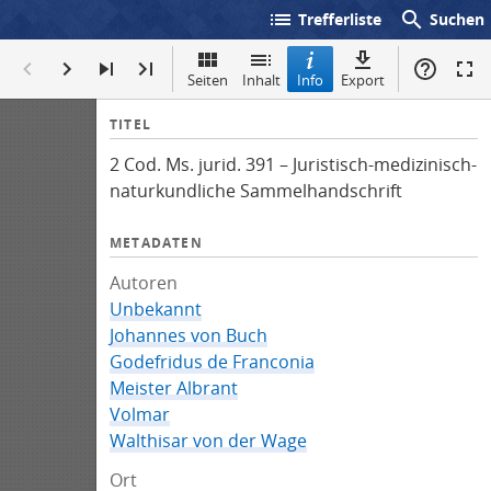
list
search
Trefferliste
Suchen
Seiten
Inhalt
Info
Export
I
TITEL
n
2 Cod. Ms. jurid. 391 – Juristisch-medizinisch-
f
naturkundliche Sammelhandschrift
o
METADATEN
Autoren
Unbekannt
Johannes von Buch
Godefridus de Franconia
Meister Albrant
Volmar
Walthisar von der Wage
Ort