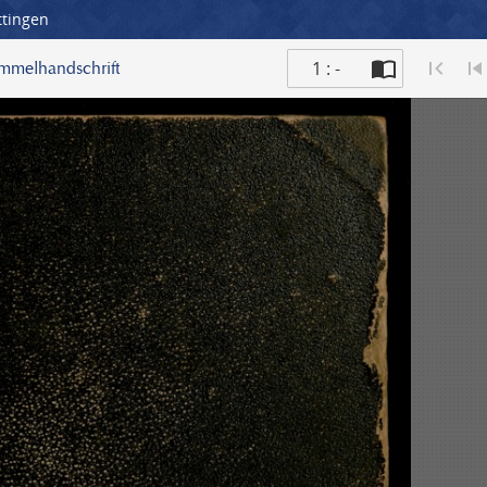
ttingen
1 : -
ammelhandschrift