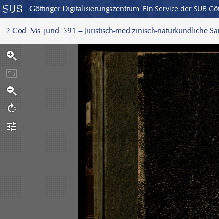
Göttinger Digitalisierungszentrum
Ein Service der SUB Gö
2 Cod. Ms. jurid. 391 – Juristisch-medizinisch-naturkundliche S
S
c
a
n