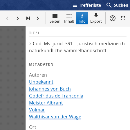
list
search
Trefferliste
Suchen
Seiten
Inhalt
Info
Export
I
TITEL
n
2 Cod. Ms. jurid. 391 – Juristisch-medizinisch-
f
naturkundliche Sammelhandschrift
o
METADATEN
Autoren
Unbekannt
Johannes von Buch
Godefridus de Franconia
Meister Albrant
Volmar
Walthisar von der Wage
Ort