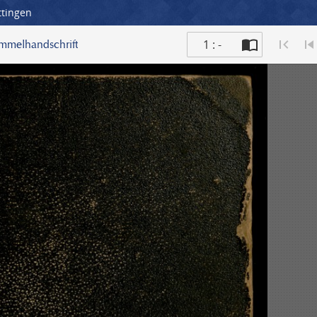
ttingen
1 : -
ammelhandschrift