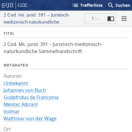
list
search
GDZ
Trefferliste
Suchen
2 Cod. Ms. jurid. 391 – Juristisch-
1 : -
medizinisch-naturkundliche
S
Sammelhandschrift
I
TITEL
c
n
a
2 Cod. Ms. jurid. 391 – Juristisch-medizinisch-
f
n
naturkundliche Sammelhandschrift
o
METADATEN
Autoren
Unbekannt
Johannes von Buch
Godefridus de Franconia
Meister Albrant
Volmar
Walthisar von der Wage
Ort