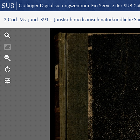
Göttinger Digitalisierungszentrum
Ein Service der SUB Gö
2 Cod. Ms. jurid. 391 – Juristisch-medizinisch-naturkundliche S
S
c
a
n