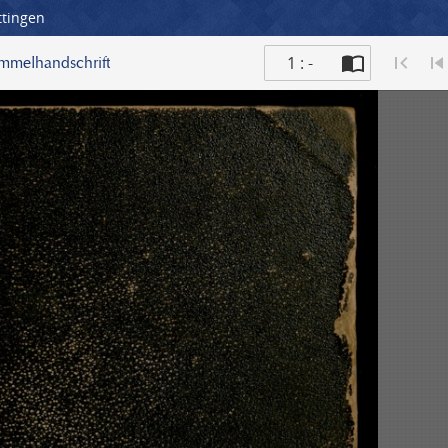
ttingen
1 : -
ammelhandschrift