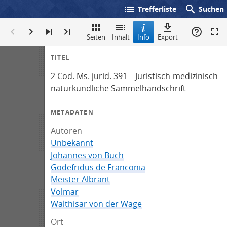
list
search
Trefferliste
Suchen
Seiten
Inhalt
Info
Export
I
TITEL
n
2 Cod. Ms. jurid. 391 – Juristisch-medizinisch-
f
naturkundliche Sammelhandschrift
o
METADATEN
Autoren
Unbekannt
Johannes von Buch
Godefridus de Franconia
Meister Albrant
Volmar
Walthisar von der Wage
Ort