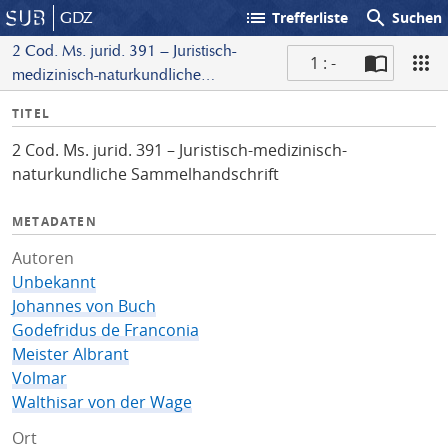
list
search
GDZ
Trefferliste
Suchen
2 Cod. Ms. jurid. 391 – Juristisch-
1 : -
medizinisch-naturkundliche
S
Sammelhandschrift
I
TITEL
c
n
a
2 Cod. Ms. jurid. 391 – Juristisch-medizinisch-
f
n
naturkundliche Sammelhandschrift
o
METADATEN
Autoren
Unbekannt
Johannes von Buch
Godefridus de Franconia
Meister Albrant
Volmar
Walthisar von der Wage
Ort