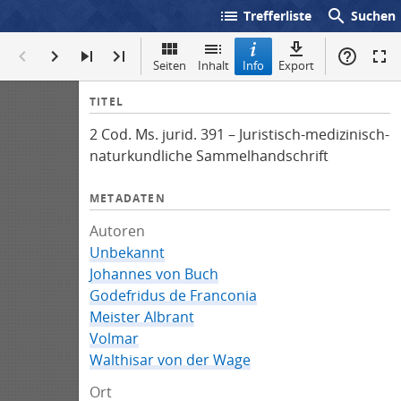
list
search
Trefferliste
Suchen
Seiten
Inhalt
Info
Export
I
TITEL
n
2 Cod. Ms. jurid. 391 – Juristisch-medizinisch-
f
naturkundliche Sammelhandschrift
o
METADATEN
Autoren
Unbekannt
Johannes von Buch
Godefridus de Franconia
Meister Albrant
Volmar
Walthisar von der Wage
Ort