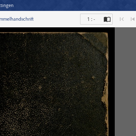
ttingen
1 : -
ammelhandschrift