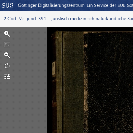
Göttinger Digitalisierungszentrum
Ein Service der SUB Gö
2 Cod. Ms. jurid. 391 – Juristisch-medizinisch-naturkundliche S
S
c
a
n