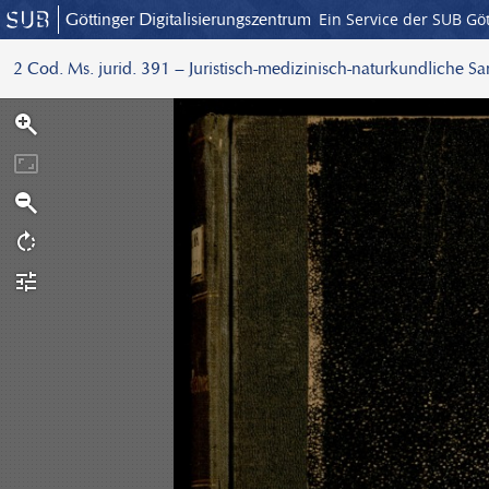
Göttinger Digitalisierungszentrum
Ein Service der SUB Gö
2 Cod. Ms. jurid. 391 – Juristisch-medizinisch-naturkundliche S
S
c
a
n