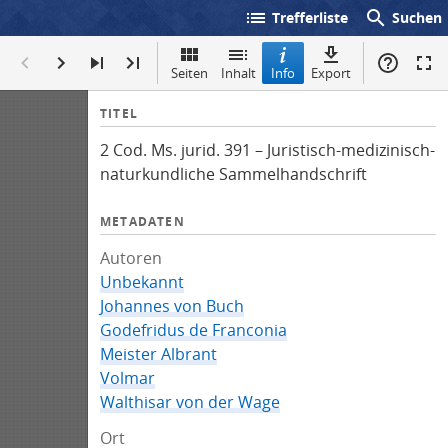
list
search
Trefferliste
Suchen
Seiten
Inhalt
Info
Export
I
TITEL
n
2 Cod. Ms. jurid. 391 – Juristisch-medizinisch-
f
naturkundliche Sammelhandschrift
o
METADATEN
Autoren
Unbekannt
Johannes von Buch
Godefridus de Franconia
Meister Albrant
Volmar
Walthisar von der Wage
Ort