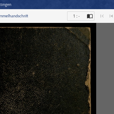
ttingen
1 : -
ammelhandschrift