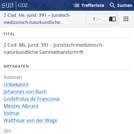
list
search
GDZ
Trefferliste
Suchen
2 Cod. Ms. jurid. 391 – Juristisch-
1 : -
medizinisch-naturkundliche
S
Sammelhandschrift
I
TITEL
c
n
a
2 Cod. Ms. jurid. 391 – Juristisch-medizinisch-
f
n
naturkundliche Sammelhandschrift
o
METADATEN
Autoren
Unbekannt
Johannes von Buch
Godefridus de Franconia
Meister Albrant
Volmar
Walthisar von der Wage
Ort