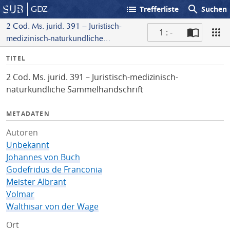
list
search
GDZ
Trefferliste
Suchen
2 Cod. Ms. jurid. 391 – Juristisch-
1 : -
medizinisch-naturkundliche
S
Sammelhandschrift
I
TITEL
c
n
a
2 Cod. Ms. jurid. 391 – Juristisch-medizinisch-
f
n
naturkundliche Sammelhandschrift
o
METADATEN
Autoren
Unbekannt
Johannes von Buch
Godefridus de Franconia
Meister Albrant
Volmar
Walthisar von der Wage
Ort