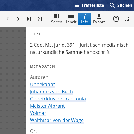
list
search
Trefferliste
Suchen
Seiten
Inhalt
Info
Export
I
TITEL
n
2 Cod. Ms. jurid. 391 – Juristisch-medizinisch-
f
naturkundliche Sammelhandschrift
o
METADATEN
Autoren
Unbekannt
Johannes von Buch
Godefridus de Franconia
Meister Albrant
Volmar
Walthisar von der Wage
Ort