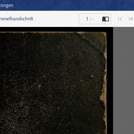
ttingen
1 : -
ammelhandschrift