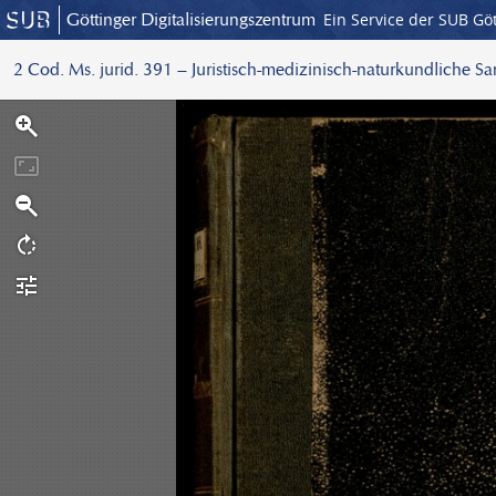
Göttinger Digitalisierungszentrum
Ein Service der SUB Gö
2 Cod. Ms. jurid. 391 – Juristisch-medizinisch-naturkundliche S
S
c
a
n