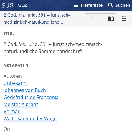
list
search
GDZ
Trefferliste
Suchen
2 Cod. Ms. jurid. 391 – Juristisch-
1 : -
medizinisch-naturkundliche
S
Sammelhandschrift
I
TITEL
c
n
a
2 Cod. Ms. jurid. 391 – Juristisch-medizinisch-
f
n
naturkundliche Sammelhandschrift
o
METADATEN
Autoren
Unbekannt
Johannes von Buch
Godefridus de Franconia
Meister Albrant
Volmar
Walthisar von der Wage
Ort