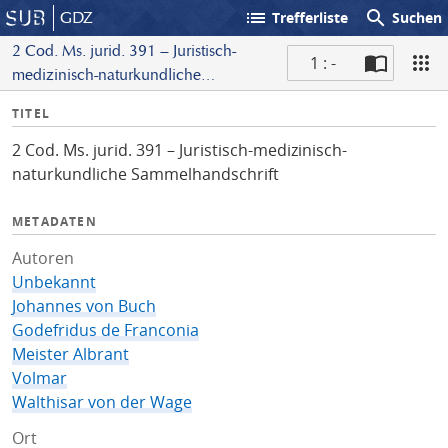
list
search
GDZ
Trefferliste
Suchen
2 Cod. Ms. jurid. 391 – Juristisch-
1 : -
medizinisch-naturkundliche
S
Sammelhandschrift
I
TITEL
c
n
a
2 Cod. Ms. jurid. 391 – Juristisch-medizinisch-
f
n
naturkundliche Sammelhandschrift
o
METADATEN
Autoren
Unbekannt
Johannes von Buch
Godefridus de Franconia
Meister Albrant
Volmar
Walthisar von der Wage
Ort