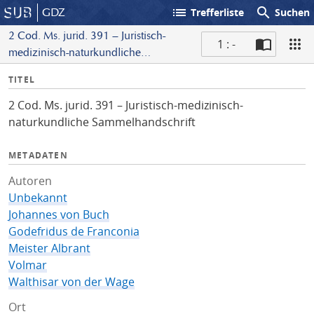
list
search
GDZ
Trefferliste
Suchen
2 Cod. Ms. jurid. 391 – Juristisch-
1 : -
medizinisch-naturkundliche
S
Sammelhandschrift
I
TITEL
c
n
a
2 Cod. Ms. jurid. 391 – Juristisch-medizinisch-
f
n
naturkundliche Sammelhandschrift
o
METADATEN
Autoren
Unbekannt
Johannes von Buch
Godefridus de Franconia
Meister Albrant
Volmar
Walthisar von der Wage
Ort