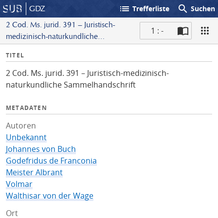
list
search
GDZ
Trefferliste
Suchen
2 Cod. Ms. jurid. 391 – Juristisch-
1 : -
medizinisch-naturkundliche
S
Sammelhandschrift
I
TITEL
c
n
a
2 Cod. Ms. jurid. 391 – Juristisch-medizinisch-
f
n
naturkundliche Sammelhandschrift
o
METADATEN
Autoren
Unbekannt
Johannes von Buch
Godefridus de Franconia
Meister Albrant
Volmar
Walthisar von der Wage
Ort