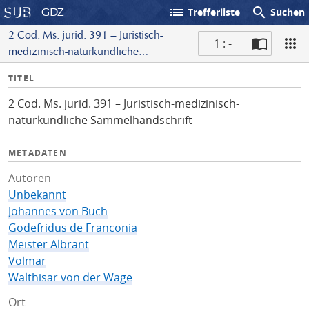
list
search
GDZ
Trefferliste
Suchen
2 Cod. Ms. jurid. 391 – Juristisch-
1 : -
medizinisch-naturkundliche
S
Sammelhandschrift
I
TITEL
c
n
a
2 Cod. Ms. jurid. 391 – Juristisch-medizinisch-
f
n
naturkundliche Sammelhandschrift
o
METADATEN
Autoren
Unbekannt
Johannes von Buch
Godefridus de Franconia
Meister Albrant
Volmar
Walthisar von der Wage
Ort