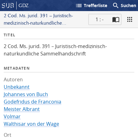
list
search
GDZ
Trefferliste
Suchen
2 Cod. Ms. jurid. 391 – Juristisch-
1 : -
medizinisch-naturkundliche
S
Sammelhandschrift
I
TITEL
c
n
a
2 Cod. Ms. jurid. 391 – Juristisch-medizinisch-
f
n
naturkundliche Sammelhandschrift
o
METADATEN
Autoren
Unbekannt
Johannes von Buch
Godefridus de Franconia
Meister Albrant
Volmar
Walthisar von der Wage
Ort