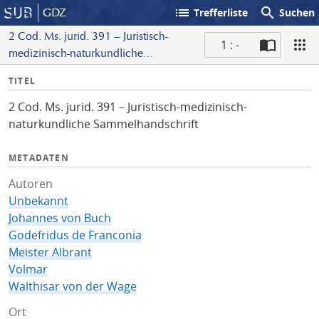
list
search
GDZ
Trefferliste
Suchen
2 Cod. Ms. jurid. 391 – Juristisch-
1 : -
medizinisch-naturkundliche
S
Sammelhandschrift
I
TITEL
c
n
a
2 Cod. Ms. jurid. 391 – Juristisch-medizinisch-
f
n
naturkundliche Sammelhandschrift
o
METADATEN
Autoren
Unbekannt
Johannes von Buch
Godefridus de Franconia
Meister Albrant
Volmar
Walthisar von der Wage
Ort