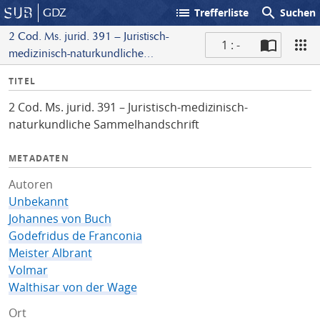
list
search
GDZ
Trefferliste
Suchen
2 Cod. Ms. jurid. 391 – Juristisch-
1 : -
medizinisch-naturkundliche
S
Sammelhandschrift
I
TITEL
c
n
a
2 Cod. Ms. jurid. 391 – Juristisch-medizinisch-
f
n
naturkundliche Sammelhandschrift
o
METADATEN
Autoren
Unbekannt
Johannes von Buch
Godefridus de Franconia
Meister Albrant
Volmar
Walthisar von der Wage
Ort