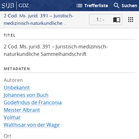
list
search
GDZ
Trefferliste
Suchen
2 Cod. Ms. jurid. 391 – Juristisch-
1 : -
medizinisch-naturkundliche
S
Sammelhandschrift
I
TITEL
c
n
a
2 Cod. Ms. jurid. 391 – Juristisch-medizinisch-
f
n
naturkundliche Sammelhandschrift
o
METADATEN
Autoren
Unbekannt
Johannes von Buch
Godefridus de Franconia
Meister Albrant
Volmar
Walthisar von der Wage
Ort