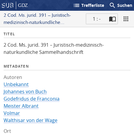
list
search
GDZ
Trefferliste
Suchen
2 Cod. Ms. jurid. 391 – Juristisch-
1 : -
medizinisch-naturkundliche
S
Sammelhandschrift
I
TITEL
c
n
a
2 Cod. Ms. jurid. 391 – Juristisch-medizinisch-
f
n
naturkundliche Sammelhandschrift
o
METADATEN
Autoren
Unbekannt
Johannes von Buch
Godefridus de Franconia
Meister Albrant
Volmar
Walthisar von der Wage
Ort