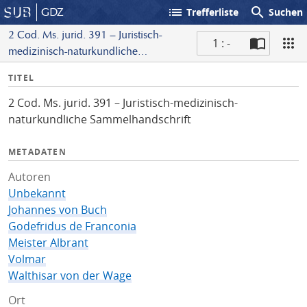
list
search
GDZ
Trefferliste
Suchen
2 Cod. Ms. jurid. 391 – Juristisch-
1 : -
medizinisch-naturkundliche
S
Sammelhandschrift
I
TITEL
c
n
a
2 Cod. Ms. jurid. 391 – Juristisch-medizinisch-
f
n
naturkundliche Sammelhandschrift
o
METADATEN
Autoren
Unbekannt
Johannes von Buch
Godefridus de Franconia
Meister Albrant
Volmar
Walthisar von der Wage
Ort