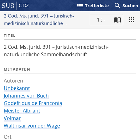
list
search
GDZ
Trefferliste
Suchen
2 Cod. Ms. jurid. 391 – Juristisch-
1 : -
medizinisch-naturkundliche
S
Sammelhandschrift
I
TITEL
c
n
a
2 Cod. Ms. jurid. 391 – Juristisch-medizinisch-
f
n
naturkundliche Sammelhandschrift
o
METADATEN
Autoren
Unbekannt
Johannes von Buch
Godefridus de Franconia
Meister Albrant
Volmar
Walthisar von der Wage
Ort