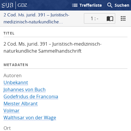
list
search
GDZ
Trefferliste
Suchen
2 Cod. Ms. jurid. 391 – Juristisch-
1 : -
medizinisch-naturkundliche
S
Sammelhandschrift
I
TITEL
c
n
a
2 Cod. Ms. jurid. 391 – Juristisch-medizinisch-
f
n
naturkundliche Sammelhandschrift
o
METADATEN
Autoren
Unbekannt
Johannes von Buch
Godefridus de Franconia
Meister Albrant
Volmar
Walthisar von der Wage
Ort