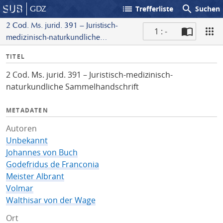
list
search
GDZ
Trefferliste
Suchen
2 Cod. Ms. jurid. 391 – Juristisch-
1 : -
medizinisch-naturkundliche
S
Sammelhandschrift
I
TITEL
c
n
a
2 Cod. Ms. jurid. 391 – Juristisch-medizinisch-
f
n
naturkundliche Sammelhandschrift
o
METADATEN
Autoren
Unbekannt
Johannes von Buch
Godefridus de Franconia
Meister Albrant
Volmar
Walthisar von der Wage
Ort