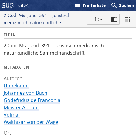
list
search
GDZ
Trefferliste
Suchen
2 Cod. Ms. jurid. 391 – Juristisch-
1 : -
medizinisch-naturkundliche
S
Sammelhandschrift
I
TITEL
c
n
a
2 Cod. Ms. jurid. 391 – Juristisch-medizinisch-
f
n
naturkundliche Sammelhandschrift
o
METADATEN
Autoren
Unbekannt
Johannes von Buch
Godefridus de Franconia
Meister Albrant
Volmar
Walthisar von der Wage
Ort