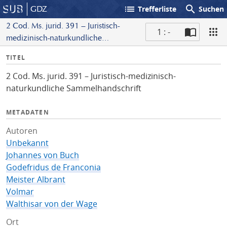
list
search
GDZ
Trefferliste
Suchen
2 Cod. Ms. jurid. 391 – Juristisch-
1 : -
medizinisch-naturkundliche
S
Sammelhandschrift
I
TITEL
c
n
a
2 Cod. Ms. jurid. 391 – Juristisch-medizinisch-
f
n
naturkundliche Sammelhandschrift
o
METADATEN
Autoren
Unbekannt
Johannes von Buch
Godefridus de Franconia
Meister Albrant
Volmar
Walthisar von der Wage
Ort