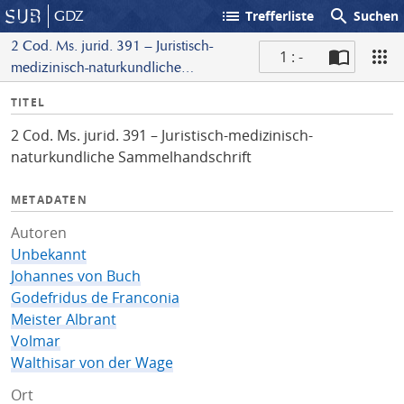
list
search
GDZ
Trefferliste
Suchen
2 Cod. Ms. jurid. 391 – Juristisch-
1 : -
medizinisch-naturkundliche
S
Sammelhandschrift
I
TITEL
c
n
a
2 Cod. Ms. jurid. 391 – Juristisch-medizinisch-
f
n
naturkundliche Sammelhandschrift
o
METADATEN
Autoren
Unbekannt
Johannes von Buch
Godefridus de Franconia
Meister Albrant
Volmar
Walthisar von der Wage
Ort