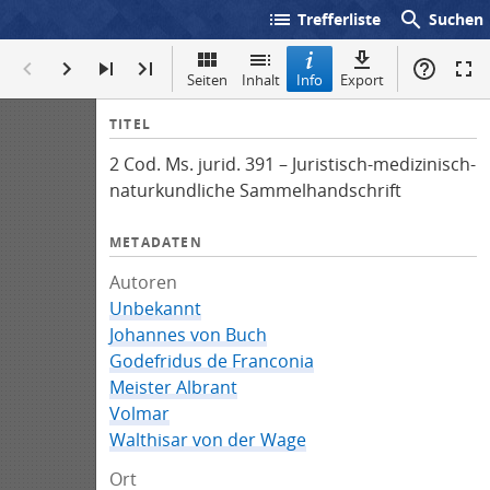
list
search
Trefferliste
Suchen
Seiten
Inhalt
Info
Export
I
TITEL
n
2 Cod. Ms. jurid. 391 – Juristisch-medizinisch-
f
naturkundliche Sammelhandschrift
o
METADATEN
Autoren
Unbekannt
Johannes von Buch
Godefridus de Franconia
Meister Albrant
Volmar
Walthisar von der Wage
Ort