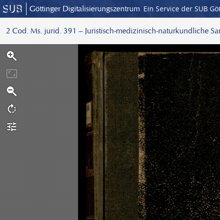
Göttinger Digitalisierungszentrum
Ein Service der SUB Gö
2 Cod. Ms. jurid. 391 – Juristisch-medizinisch-naturkundliche S
S
c
a
n