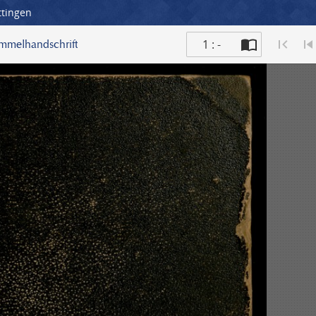
ttingen
1 : -
ammelhandschrift