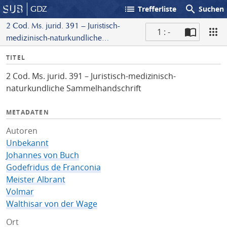
list
search
GDZ
Trefferliste
Suchen
2 Cod. Ms. jurid. 391 – Juristisch-
1 : -
medizinisch-naturkundliche
S
Sammelhandschrift
I
TITEL
c
n
a
2 Cod. Ms. jurid. 391 – Juristisch-medizinisch-
f
n
naturkundliche Sammelhandschrift
o
METADATEN
Autoren
Unbekannt
Johannes von Buch
Godefridus de Franconia
Meister Albrant
Volmar
Walthisar von der Wage
Ort