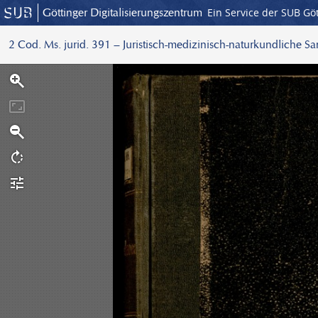
Göttinger Digitalisierungszentrum
Ein Service der SUB Gö
2 Cod. Ms. jurid. 391 – Juristisch-medizinisch-naturkundliche S
S
c
a
n