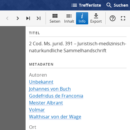
list
search
Trefferliste
Suchen
Seiten
Inhalt
Info
Export
I
TITEL
n
2 Cod. Ms. jurid. 391 – Juristisch-medizinisch-
f
naturkundliche Sammelhandschrift
o
METADATEN
Autoren
Unbekannt
Johannes von Buch
Godefridus de Franconia
Meister Albrant
Volmar
Walthisar von der Wage
Ort