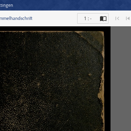
ttingen
1 : -
ammelhandschrift