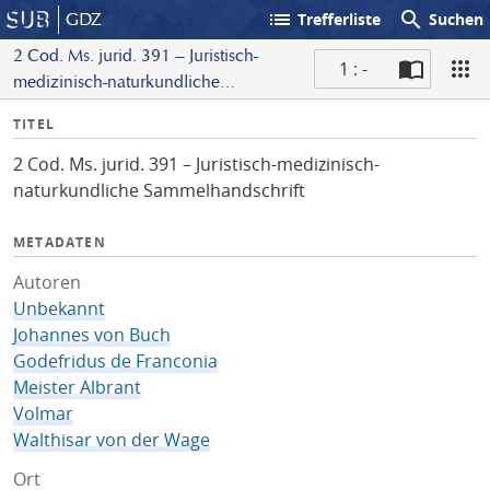
list
search
GDZ
Trefferliste
Suchen
2 Cod. Ms. jurid. 391 – Juristisch-
1 : -
medizinisch-naturkundliche
S
Sammelhandschrift
I
TITEL
c
n
a
2 Cod. Ms. jurid. 391 – Juristisch-medizinisch-
f
n
naturkundliche Sammelhandschrift
o
METADATEN
Autoren
Unbekannt
Johannes von Buch
Godefridus de Franconia
Meister Albrant
Volmar
Walthisar von der Wage
Ort