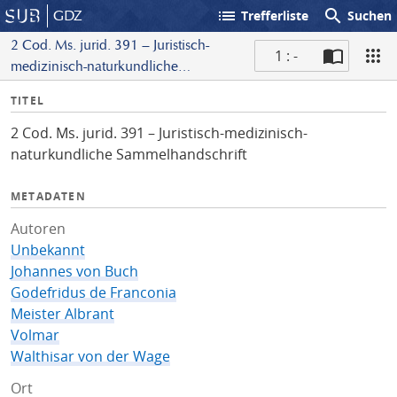
list
search
GDZ
Trefferliste
Suchen
2 Cod. Ms. jurid. 391 – Juristisch-
1 : -
medizinisch-naturkundliche
S
Sammelhandschrift
I
TITEL
c
n
a
2 Cod. Ms. jurid. 391 – Juristisch-medizinisch-
f
n
naturkundliche Sammelhandschrift
o
METADATEN
Autoren
Unbekannt
Johannes von Buch
Godefridus de Franconia
Meister Albrant
Volmar
Walthisar von der Wage
Ort