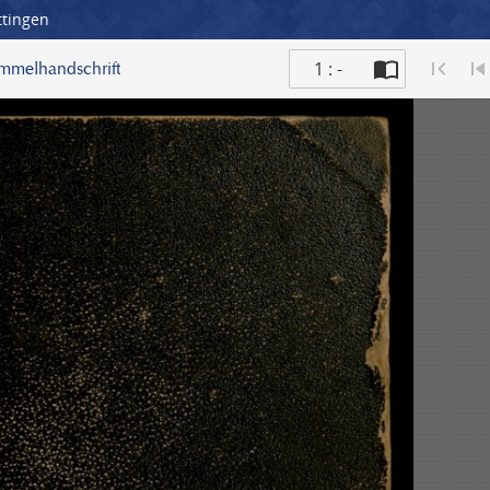
ttingen
1 : -
ammelhandschrift