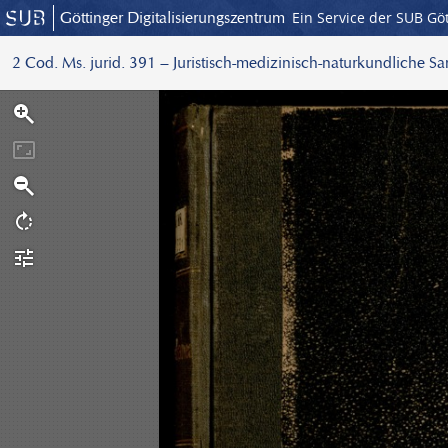
Göttinger Digitalisierungszentrum
Ein Service der SUB Gö
2 Cod. Ms. jurid. 391 – Juristisch-medizinisch-naturkundliche S
S
c
a
n