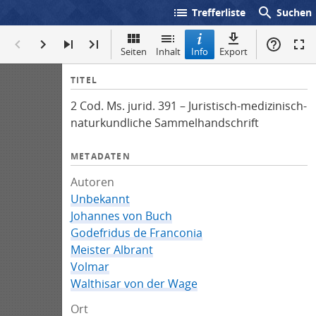
list
search
Trefferliste
Suchen
Seiten
Inhalt
Info
Export
I
TITEL
n
2 Cod. Ms. jurid. 391 – Juristisch-medizinisch-
f
naturkundliche Sammelhandschrift
o
METADATEN
Autoren
Unbekannt
Johannes von Buch
Godefridus de Franconia
Meister Albrant
Volmar
Walthisar von der Wage
Ort