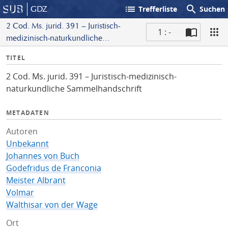
list
search
GDZ
Trefferliste
Suchen
2 Cod. Ms. jurid. 391 – Juristisch-
1 : -
medizinisch-naturkundliche
S
Sammelhandschrift
I
TITEL
c
n
a
2 Cod. Ms. jurid. 391 – Juristisch-medizinisch-
f
n
naturkundliche Sammelhandschrift
o
METADATEN
Autoren
Unbekannt
Johannes von Buch
Godefridus de Franconia
Meister Albrant
Volmar
Walthisar von der Wage
Ort