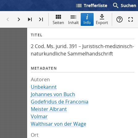
list
search
Trefferliste
Suchen
Seiten
Inhalt
Info
Export
I
TITEL
n
2 Cod. Ms. jurid. 391 – Juristisch-medizinisch-
f
naturkundliche Sammelhandschrift
o
METADATEN
Autoren
Unbekannt
Johannes von Buch
Godefridus de Franconia
Meister Albrant
Volmar
Walthisar von der Wage
Ort