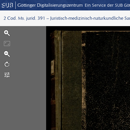
Göttinger Digitalisierungszentrum
Ein Service der SUB Gö
2 Cod. Ms. jurid. 391 – Juristisch-medizinisch-naturkundliche S
S
c
a
n