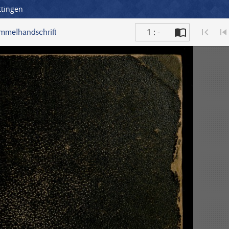
ttingen
1 : -
ammelhandschrift