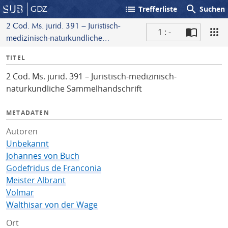
list
search
GDZ
Trefferliste
Suchen
2 Cod. Ms. jurid. 391 – Juristisch-
1 : -
medizinisch-naturkundliche
S
Sammelhandschrift
I
TITEL
c
n
a
2 Cod. Ms. jurid. 391 – Juristisch-medizinisch-
f
n
naturkundliche Sammelhandschrift
o
METADATEN
Autoren
Unbekannt
Johannes von Buch
Godefridus de Franconia
Meister Albrant
Volmar
Walthisar von der Wage
Ort