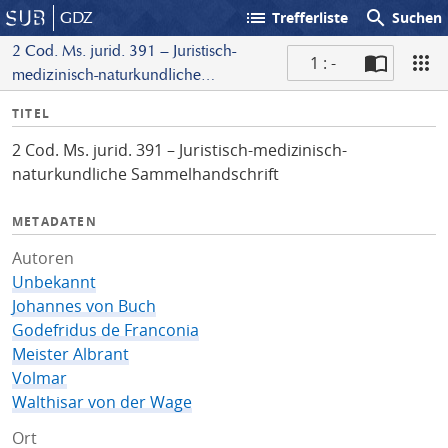
list
search
GDZ
Trefferliste
Suchen
2 Cod. Ms. jurid. 391 – Juristisch-
1 : -
medizinisch-naturkundliche
S
Sammelhandschrift
I
TITEL
c
n
a
2 Cod. Ms. jurid. 391 – Juristisch-medizinisch-
f
n
naturkundliche Sammelhandschrift
o
METADATEN
Autoren
Unbekannt
Johannes von Buch
Godefridus de Franconia
Meister Albrant
Volmar
Walthisar von der Wage
Ort