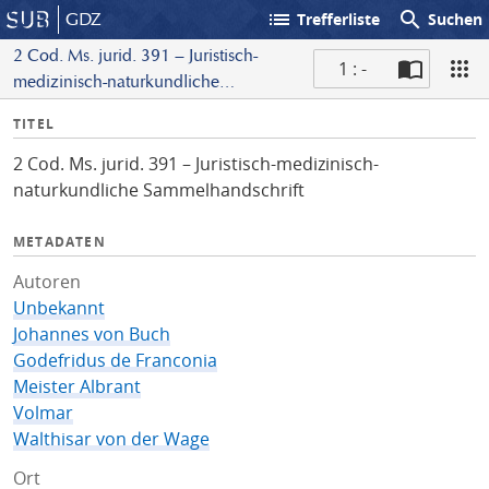
list
search
GDZ
Trefferliste
Suchen
2 Cod. Ms. jurid. 391 – Juristisch-
1 : -
medizinisch-naturkundliche
S
Sammelhandschrift
I
TITEL
c
n
a
2 Cod. Ms. jurid. 391 – Juristisch-medizinisch-
f
n
naturkundliche Sammelhandschrift
o
METADATEN
Autoren
Unbekannt
Johannes von Buch
Godefridus de Franconia
Meister Albrant
Volmar
Walthisar von der Wage
Ort