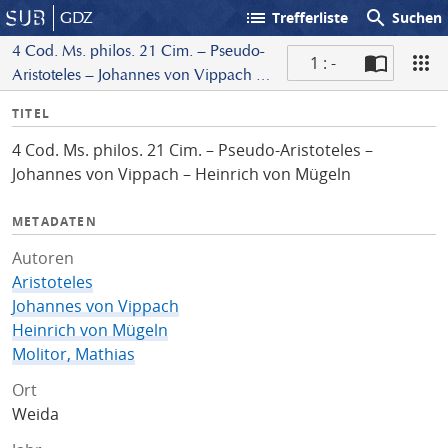
list
search
GDZ
Trefferliste
Suchen
4 Cod. Ms. philos. 21 Cim. – Pseudo-
1 : -
Aristoteles – Johannes von Vippach –
S
Heinrich von Mügeln
I
TITEL
c
n
a
4 Cod. Ms. philos. 21 Cim. – Pseudo-Aristoteles –
f
n
Johannes von Vippach – Heinrich von Mügeln
o
METADATEN
Autoren
Aristoteles
Johannes von Vippach
Heinrich von Mügeln
Molitor, Mathias
Ort
Weida