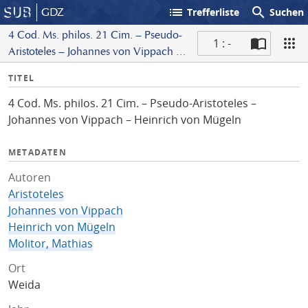
list
search
GDZ
Trefferliste
Suchen
4 Cod. Ms. philos. 21 Cim. – Pseudo-
1 : -
Aristoteles – Johannes von Vippach –
S
Heinrich von Mügeln
I
TITEL
c
n
a
4 Cod. Ms. philos. 21 Cim. – Pseudo-Aristoteles –
f
n
Johannes von Vippach – Heinrich von Mügeln
o
METADATEN
Autoren
Aristoteles
Johannes von Vippach
Heinrich von Mügeln
Molitor, Mathias
Ort
Weida