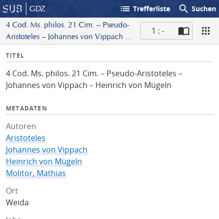
list
search
GDZ
Trefferliste
Suchen
4 Cod. Ms. philos. 21 Cim. – Pseudo-
1 : -
Aristoteles – Johannes von Vippach –
S
Heinrich von Mügeln
I
TITEL
c
n
a
4 Cod. Ms. philos. 21 Cim. – Pseudo-Aristoteles –
f
n
Johannes von Vippach – Heinrich von Mügeln
o
METADATEN
Autoren
Aristoteles
Johannes von Vippach
Heinrich von Mügeln
Molitor, Mathias
Ort
Weida