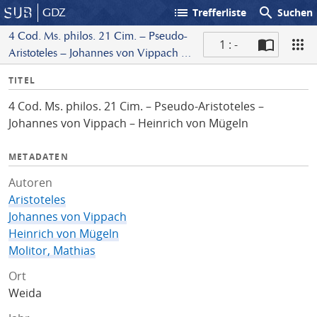
list
search
GDZ
Trefferliste
Suchen
4 Cod. Ms. philos. 21 Cim. – Pseudo-
1 : -
Aristoteles – Johannes von Vippach –
S
Heinrich von Mügeln
I
TITEL
c
n
a
4 Cod. Ms. philos. 21 Cim. – Pseudo-Aristoteles –
f
n
Johannes von Vippach – Heinrich von Mügeln
o
METADATEN
Autoren
Aristoteles
Johannes von Vippach
Heinrich von Mügeln
Molitor, Mathias
Ort
Weida