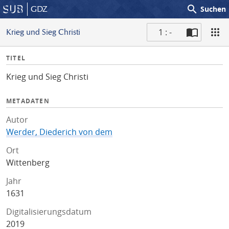
search
GDZ
Suchen
1 : -
Krieg und Sieg Christi
S
I
TITEL
c
n
a
Krieg und Sieg Christi
f
n
o
METADATEN
Autor
Werder, Diederich von dem
Ort
Wittenberg
Jahr
1631
Digitalisierungsdatum
2019