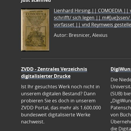
Just scanned
Lienhard Hirsing.|| COMOEDIA || vo
schrifft/ sich legen || m#[ue]ssen/
vorfasset || vnd Reymweis gestel
Autor: Bresnicer, Alexius
ZVDD - Zentrales Verzeichnis
DigiWun
digitalisierter Drucke
Die Nied
Ist Ihr gesuchtes Werk noch nicht in
Universit
unserem digitalen Bestand? Dann
(SUB) bie
probieren Sie es doch in unserem
„DigiWun
ZVDD Portal, das mehr als 1.600.000
Patenscha
bundesweit digitalisierte Werke
von Büch
nachweist.
Übernehm
die Digit