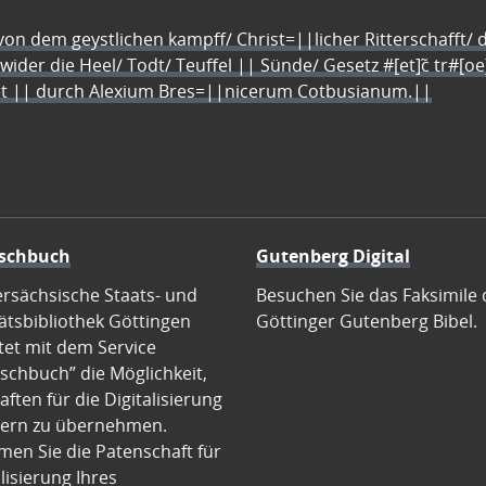
n dem geystlichen kampff/ Christ=||licher Ritterschafft/ da
 wider die Heel/ Todt/ Teuffel || Sünde/ Gesetz #[et]c̃ tr#[o
let || durch Alexium Bres=||nicerum Cotbusianum.||
schbuch
Gutenberg Digital
ersächsische Staats- und
Besuchen Sie das Faksimile 
ätsbibliothek Göttingen
Göttinger Gutenberg Bibel.
tet mit dem Service
schbuch” die Möglichkeit,
ften für die Digitalisierung
ern zu übernehmen.
en Sie die Patenschaft für
alisierung Ihres