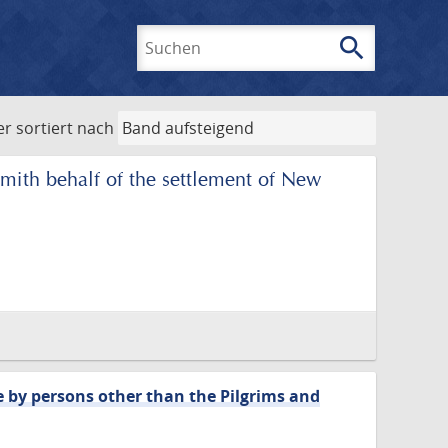
search
Suchen
er
sortiert nach
Smith behalf of the settlement of New
e by persons other than the Pilgrims and