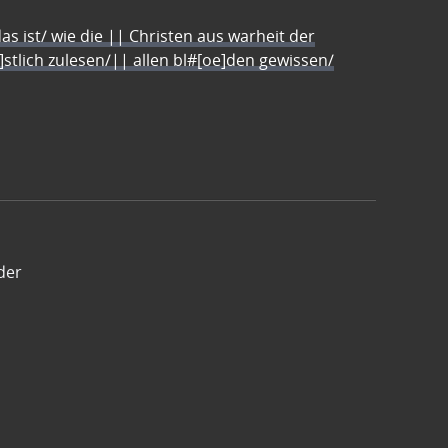
s ist/ wie die || Christen aus warheit der
e]stlich zulesen/|| allen bl#[oe]den gewissen/
der