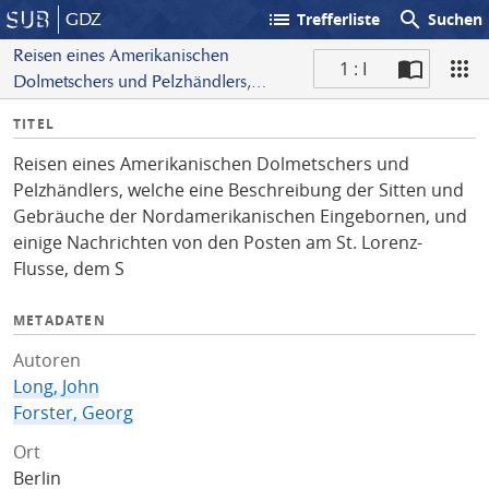
list
search
GDZ
Trefferliste
Suchen
Reisen eines Amerikanischen
1 : I
Dolmetschers und Pelzhändlers,
S
welche eine Beschreibung der Sitten
I
TITEL
c
und Gebräuche der
n
a
Nordamerikanischen Eingebornen,
Reisen eines Amerikanischen Dolmetschers und
f
n
und einige Nachrichten von den
Pelzhändlers, welche eine Beschreibung der Sitten und
o
Posten am St. Lorenz-Flusse, dem S
Gebräuche der Nordamerikanischen Eingebornen, und
einige Nachrichten von den Posten am St. Lorenz-
Flusse, dem S
METADATEN
Autoren
Long, John
Forster, Georg
Ort
Berlin