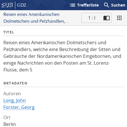
list
search
GDZ
Trefferliste
Suchen
Reisen eines Amerikanischen
1 : I
Dolmetschers und Pelzhändlers,
S
welche eine Beschreibung der Sitten
I
TITEL
c
und Gebräuche der
n
a
Nordamerikanischen Eingebornen,
Reisen eines Amerikanischen Dolmetschers und
f
n
und einige Nachrichten von den
Pelzhändlers, welche eine Beschreibung der Sitten und
o
Posten am St. Lorenz-Flusse, dem S
Gebräuche der Nordamerikanischen Eingebornen, und
einige Nachrichten von den Posten am St. Lorenz-
Flusse, dem S
METADATEN
Autoren
Long, John
Forster, Georg
Ort
Berlin